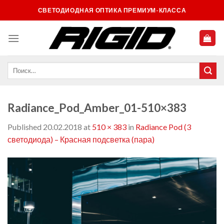
Skip
СВЕТОДИОДНАЯ ОПТИКА ПРЕМИУМ-КЛАССА
to
content
Radiance_Pod_Amber_01-510×383
Published
20.02.2018
at
510 × 383
in
Radiance Pod (3
светодиода) – Красная подсветка (пара)