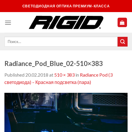
Skip
СВЕТОДИОДНАЯ ОПТИКА ПРЕМИУМ-КЛАССА
to
content
Radiance_Pod_Blue_02-510×383
Published
20.02.2018
at
510 × 383
in
Radiance Pod (3
светодиода) – Красная подсветка (пара)