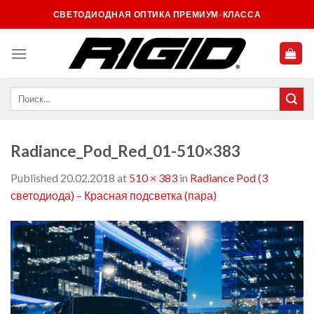
Skip
СВЕТОДИОДНАЯ ОПТИКА ПРЕМИУМ-КЛАССА
to
content
Radiance_Pod_Red_01-510×383
Published
20.02.2018
at
510 × 383
in
Radiance Pod (3
светодиода) – Красная подсветка (пара)