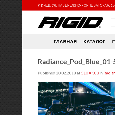
Skip
КИЕВ, УЛ. НАБЕРЕЖНО-КОРЧЕВАТСКАЯ, 13
to
content
ГЛАВНАЯ
КАТАЛОГ
Radiance_Pod_Blue_01
Published
20.02.2018
at
510 × 383
in
Radia