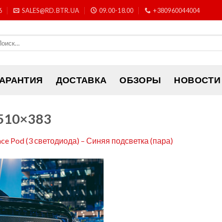
6
SALES@RD.BTR.UA
09.00-18.00
+380960044004
ГАРАНТИЯ
ДОСТАВКА
ОБЗОРЫ
НОВОСТИ
-510×383
nce Pod (3 светодиода) – Синяя подсветка (пара)