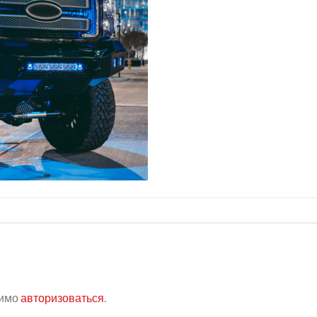
димо
авторизоваться
.