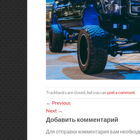
Trackbacks are closed, but you can
post a comment
.
←
Previous
Next
→
Добавить комментарий
Для отправки комментария вам необхо