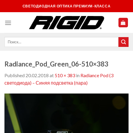
Skip
СВЕТОДИОДНАЯ ОПТИКА ПРЕМИУМ-КЛАССА
to
content
Radiance_Pod_Green_06-510×383
Published
20.02.2018
at
510 × 383
in
Radiance Pod (3
светодиода) – Синяя подсветка (пара)