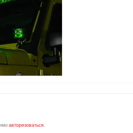
димо
авторизоваться
.