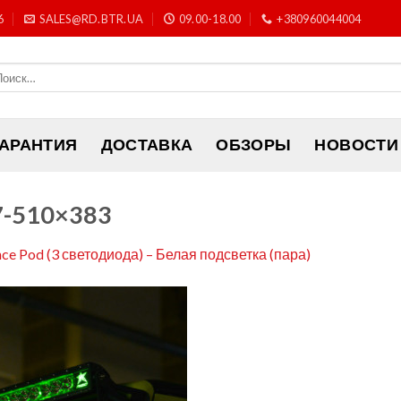
6
SALES@RD.BTR.UA
09.00-18.00
+380960044004
ГАРАНТИЯ
ДОСТАВКА
ОБЗОРЫ
НОВОСТИ
7-510×383
nce Pod (3 светодиода) – Белая подсветка (пара)