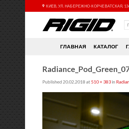
Skip
КИЕВ, УЛ. НАБЕРЕЖНО-КОРЧЕВАТСКАЯ, 13
to
content
ГЛАВНАЯ
КАТАЛОГ
Radiance_Pod_Green_0
Published
20.02.2018
at
510 × 383
in
Radia