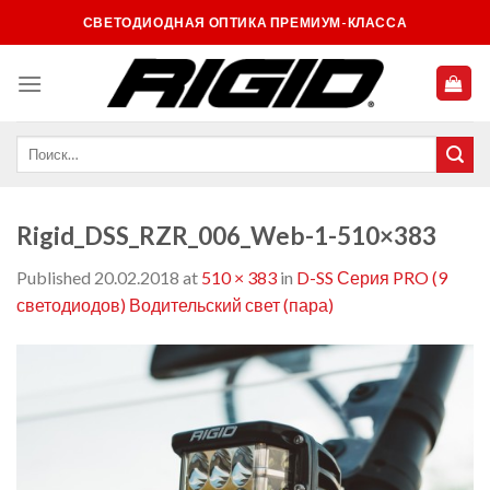
Skip
СВЕТОДИОДНАЯ ОПТИКА ПРЕМИУМ-КЛАССА
to
content
Rigid_DSS_RZR_006_Web-1-510×383
Published
20.02.2018
at
510 × 383
in
D-SS Серия PRO (9
светодиодов) Водительский свет (пара)