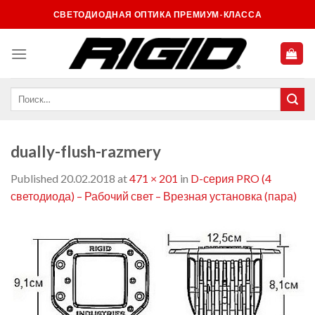
Skip
СВЕТОДИОДНАЯ ОПТИКА ПРЕМИУМ-КЛАССА
to
content
dually-flush-razmery
Published
20.02.2018
at
471 × 201
in
D-серия PRO (4
светодиода) – Рабочий свет – Врезная установка (пара)