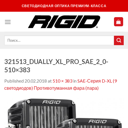
Skip
СВЕТОДИОДНАЯ ОПТИКА ПРЕМИУМ-КЛАССА
to
content
321513_DUALLY_XL_PRO_SAE_2_0-
510×383
Published
20.02.2018
at
510 × 383
in
SAE-Серия D-XL (9
светодиодов) Противотуманная фара (пара)