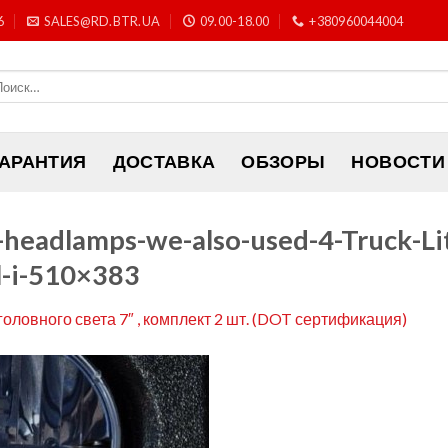
6
SALES@RD.BTR.UA
09.00-18.00
+380960044004
ГАРАНТИЯ
ДОСТАВКА
ОБЗОРЫ
НОВОСТИ
D-headlamps-we-also-used-4-Truck-L
l-i-510×383
головного света 7″ , комплект 2 шт. (DOT сертификация)