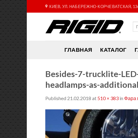
Skip
КИЕВ, УЛ. НАБЕРЕЖНО-КОРЧЕВАТСКАЯ, 13
to
content
ГЛАВНАЯ
КАТАЛОГ
Besides-7-trucklite-LE
headlamps-as-additiona
Published
21.02.2018
at
510 × 383
in
Фара 