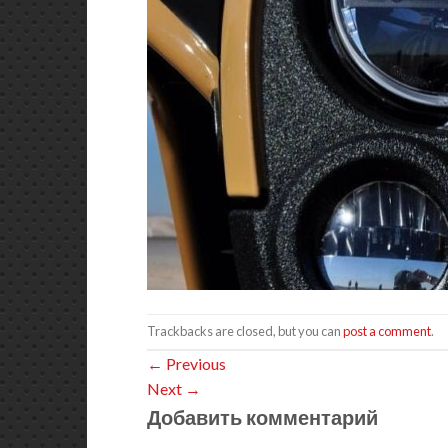
Trackbacks are closed, but you can
post a comment
.
←
Previous
Next
→
Добавить комментарий