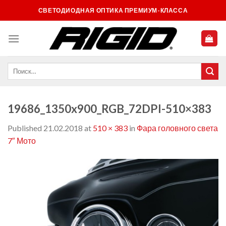
Skip
СВЕТОДИОДНАЯ ОПТИКА ПРЕМИУМ-КЛАССА
to
content
19686_1350x900_RGB_72DPI-510×383
Published
21.02.2018
at
510 × 383
in
Фара головного света
7″ Мото