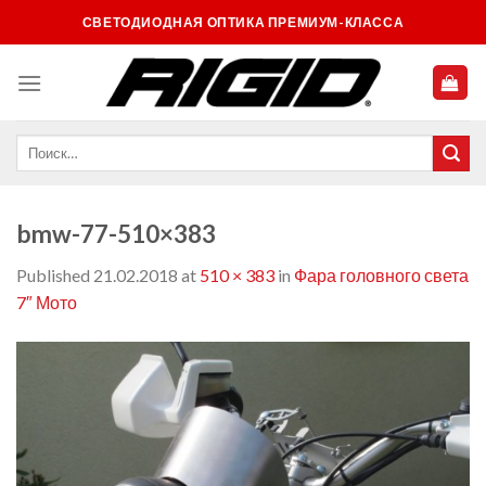
Skip
СВЕТОДИОДНАЯ ОПТИКА ПРЕМИУМ-КЛАССА
to
content
bmw-77-510×383
Published
21.02.2018
at
510 × 383
in
Фара головного света
7″ Мото