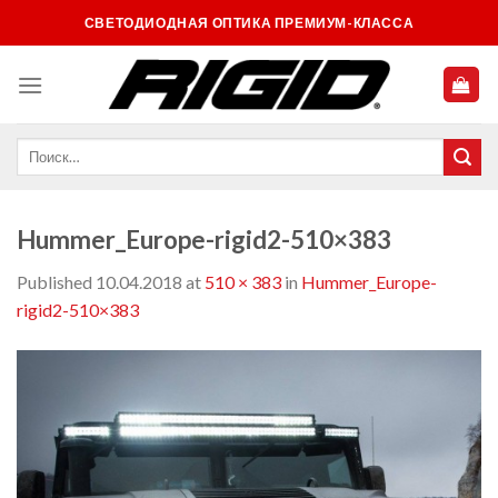
Skip
СВЕТОДИОДНАЯ ОПТИКА ПРЕМИУМ-КЛАССА
to
content
Hummer_Europe-rigid2-510×383
Published
10.04.2018
at
510 × 383
in
Hummer_Europe-
rigid2-510×383