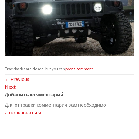
Trackbacks are closed, but you can
post a comment
.
←
Previous
Next
→
Добавить комментарий
Для отправки комментария вам необходимо
авторизоваться
.