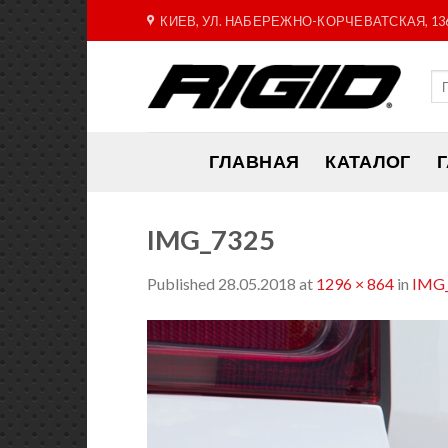
Skip
КИЕВ, УЛ. НАБЕРЕЖНО-КОРЧЕВАТСКАЯ, 13
to
content
ГЛАВНАЯ
КАТАЛОГ
IMG_7325
Published
28.05.2018
at
1296 × 864
in
IMG