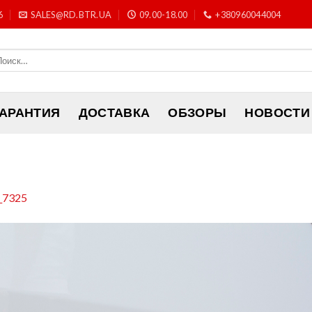
6
SALES@RD.BTR.UA
09.00-18.00
+380960044004
ГАРАНТИЯ
ДОСТАВКА
ОБЗОРЫ
НОВОСТИ
_7325