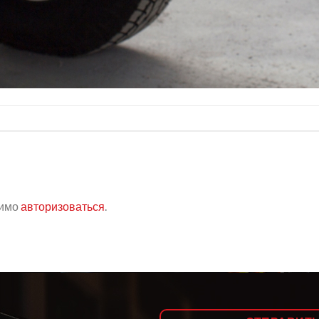
димо
авторизоваться
.