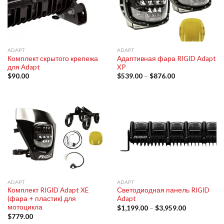
ADAPT
ADAPT
Комплект скрытого крепежа
Адаптивная фара RIGID Adapt
для Adapt
XP
$
90.00
$
539.00
–
$
876.00
ADAPT
ADAPT
Комплект RIGID Adapt XE
Светодиодная панель RIGID
(фара + пластик) для
Adapt
мотоцикла
$
1,199.00
–
$
3,959.00
$
779.00