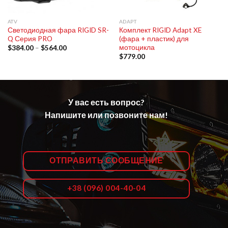
ATV
ADAPT
Светодиодная фара RIGID SR-
Комплект RIGID Adapt XE
Q Серия PRO
(фара + пластик) для
мотоцикла
$
384.00
–
$
564.00
$
779.00
У вас есть вопрос?
Напишите или позвоните нам!
ОТПРАВИТЬ СООБЩЕНИЕ
+38 (096) 004-40-04