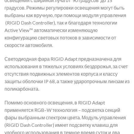
освещения с шириной луча от 90 градусов до 15
градусов. Режимы регулировки освещения могут быть
выбраны как вручную, при помощи модуля управления
(RIGID Dash Controller), так и благодаря технологии
Active View™ автоматически изменяющую
конфигурацию световых потоков в зависимости от
скорости автомобиля.
Светодиодная фара RIGID Adapt предназначена для
использования в тяжелых условиях бездорожья, за счет
отсутствия подвижных элементов корпуса и классу
защиты оболочки IP 68, а также ударопрочным линзам из
поликарбоната.
Помимо основного освещения, в RIGID Adapt
применяется RGB–W технология – подсветка секций
фары выбранным спектром цвета. Модуль управления
(RIGID Dash Controller) имеет подсветку клавиш для
удобного использования в темное время суток и два