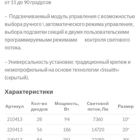
от 15 до 90 градусов
– Подсвечиваемый модуль управления с возможностью
выбора ручного \ автоматического режима управления,
выбора подсветки секций и двумя пользовательскими
программируемыми режимами контроля светового
потока.
– Универсальность установки: традиционный крепеж и
низкопрофильный на основе технологии «Stealth»
(скрытый).
Характеристики
Кол-во
Мощность,
Световой
Артикул
Размер
диодов
Вт
поток, Лм
210413
28
94
7360
10″
220413
56
186
14720
20″
230413
84
281
22080
30″