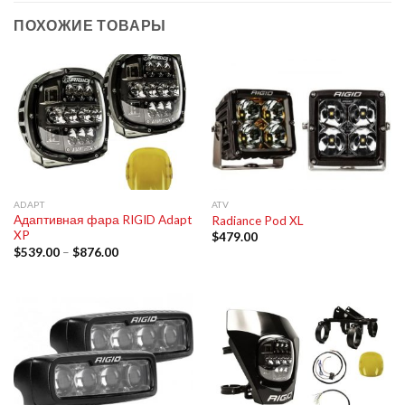
ПОХОЖИЕ ТОВАРЫ
ADAPT
ATV
Адаптивная фара RIGID Adapt
Radiance Pod XL
XP
$
479.00
$
539.00
–
$
876.00