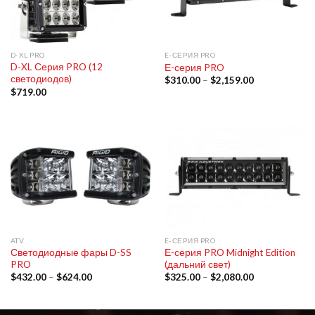
D-XL PRO
E-СЕРИЯ PRO
D-XL Серия PRO (12
Е-серия PRO
светодиодов)
$
310.00
–
$
2,159.00
$
719.00
ATV
E-СЕРИЯ PRO
Светодиодные фары D-SS
Е-серия PRO Midnight Edition
PRO
(дальний свет)
$
432.00
–
$
624.00
$
325.00
–
$
2,080.00