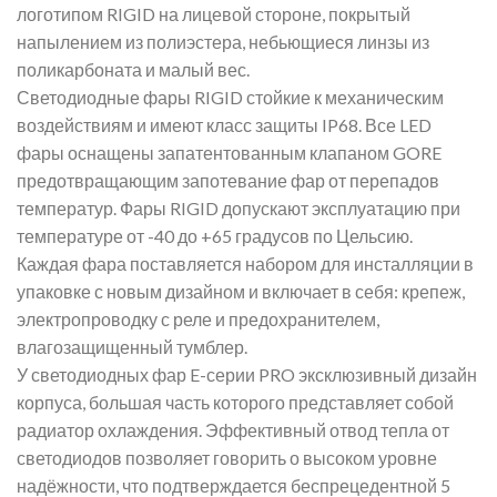
логотипом RIGID на лицевой стороне, покрытый
напылением из полиэстера, небьющиеся линзы из
поликарбоната и малый вес.
Светодиодные фары RIGID стойкие к механическим
воздействиям и имеют класс защиты IP68. Все LED
фары оснащены запатентованным клапаном GORE
предотвращающим запотевание фар от перепадов
температур. Фары RIGID допускают эксплуатацию при
температуре от -40 до +65 градусов по Цельсию.
Каждая фара поставляется набором для инсталляции в
упаковке с новым дизайном и включает в себя: крепеж,
электропроводку с реле и предохранителем,
влагозащищенный тумблер.
У светодиодных фар E-серии PRO эксклюзивный дизайн
корпуса, большая часть которого представляет собой
радиатор охлаждения. Эффективный отвод тепла от
светодиодов позволяет говорить о высоком уровне
надёжности, что подтверждается беспрецедентной 5