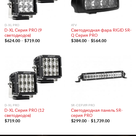
D-XL PRO
ATV
D-XL Серия PRO (9
Светодиодная фара RIGID SR-
светодиодов)
Q Серия PRO
$
624.00
–
$
719.00
$
384.00
–
$
564.00
D-XL PRO
SR-СЕРИЯ PRO
D-XL Серия PRO (12
Светодиодная панель SR-
светодиодов)
серия PRO
$
719.00
$
299.00
–
$
1,739.00