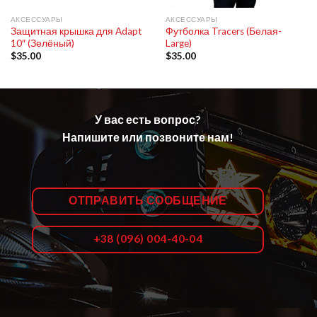
АКСЕССУАРЫ
АКСЕССУАРЫ
Защитная крышка для Adapt
Футболка Tracers (Белая-
10″ (Зелёный)
Large)
$
35.00
$
35.00
У вас есть вопрос?
Напишите или позвоните нам!
ОТПРАВИТЬ СООБЩЕНИЕ
+38 (096) 004-40-04