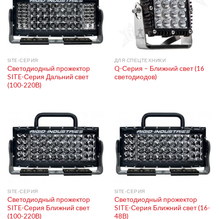
SITE-СЕРИЯ
ДЛЯ СПЕЦТЕХНИКИ
Светодиодный прожектор
Q-Серия – Ближний свет (16
SITE-Серия Дальний свет
светодиодов)
(100-220В)
SITE-СЕРИЯ
SITE-СЕРИЯ
Светодиодный прожектор
Светодиодный прожектор
SITE-Серия Ближний свет
SITE-Серия Ближний свет (16-
(100-220В)
48В)