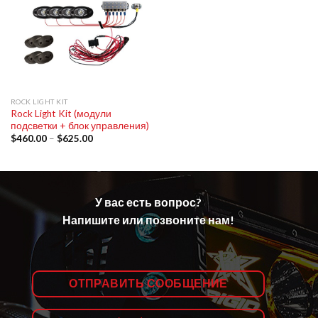
ROCK LIGHT KIT
Rock Light Kit (модули
подсветки + блок управления)
$
460.00
–
$
625.00
У вас есть вопрос?
Напишите или позвоните нам!
ОТПРАВИТЬ СООБЩЕНИЕ