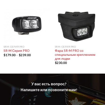
SRM-СЕРИЯ PRO
SRM-СЕРИЯ PRO
Фара SR-M PRO со
SR-M Серия PRO
специальным креплением
$
179.00
–
$
239.00
для лодки
$
230.00
У вас есть вопрос?
Напишите или позвоните нам!