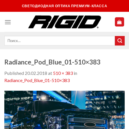
Skip
СВЕТОДИОДНАЯ ОПТИКА ПРЕМИУМ-КЛАССА
to
content
Radiance_Pod_Blue_01-510×383
Published
20.02.2018
at
510 × 383
in
Radiance_Pod_Blue_01-510×383