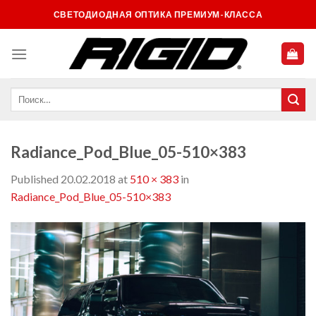
Skip
СВЕТОДИОДНАЯ ОПТИКА ПРЕМИУМ-КЛАССА
to
content
Radiance_Pod_Blue_05-510×383
Published
20.02.2018
at
510 × 383
in
Radiance_Pod_Blue_05-510×383