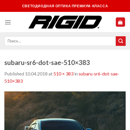
Skip
СВЕТОДИОДНАЯ ОПТИКА ПРЕМИУМ-КЛАССА
to
content
subaru-sr6-dot-sae-510×383
Published
10.04.2018
at
510 × 383
in
subaru-sr6-dot-sae-
510×383