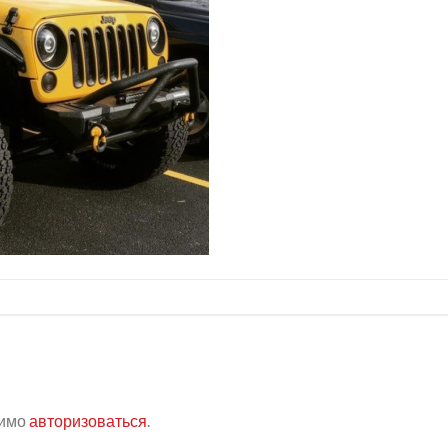
димо
авторизоваться
.