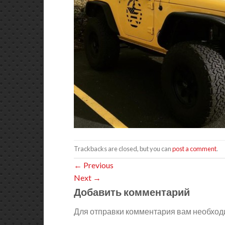
Trackbacks are closed, but you can
post a comment
.
←
Previous
Next
→
Добавить комментарий
Для отправки комментария вам необхо