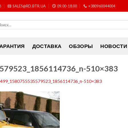
6
SALES@RD.BTR.UA
09.00-18.00
+380960044004
ГАРАНТИЯ
ДОСТАВКА
ОБЗОРЫ
НОВОСТИ
579523_1856114736_n-510×383
499_1580755535579523_1856114736_n-510×383