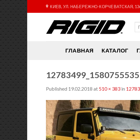
Skip
КИЕВ, УЛ. НАБЕРЕЖНО-КОРЧЕВАТСКАЯ, 13
to
content
ГЛАВНАЯ
КАТАЛОГ
12783499_1580755535
Published
19.02.2018
at
510 × 383
in
12783