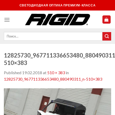
Skip
СВЕТОДИОДНАЯ ОПТИКА ПРЕМИУМ-КЛАССА
to
content
12825730_967711336653480_880490311
510×383
Published
19.02.2018
at
510 × 383
in
12825730_967711336653480_880490311_n-510×383