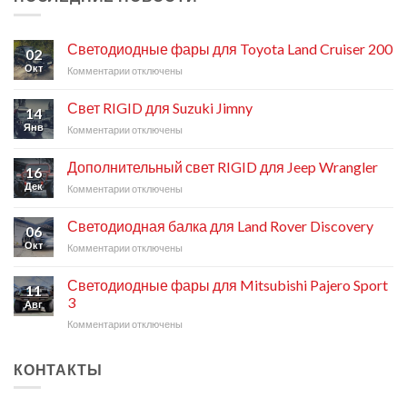
Светодиодные фары для Toyota Land Cruiser 200
02
Окт
Комментарии
к
отключены
записи
Светодиодные
Свет RIGID для Suzuki Jimny
14
фары
Янв
Комментарии
к
отключены
для
записи
Toyota
Свет
Land
Дополнительный свет RIGID для Jeep Wrangler
16
RIGID
Cruiser
Дек
Комментарии
к
отключены
для
200
записи
Suzuki
Дополнительный
Jimny
Светодиодная балка для Land Rover Discovery
06
свет
Окт
Комментарии
к
отключены
RIGID
записи
для
Светодиодная
Jeep
Светодиодные фары для Mitsubishi Pajero Sport
11
балка
Wrangler
3
Авг
для
Комментарии
к
отключены
Land
записи
Rover
Светодиодные
Discovery
КОНТАКТЫ
фары
для
Mitsubishi