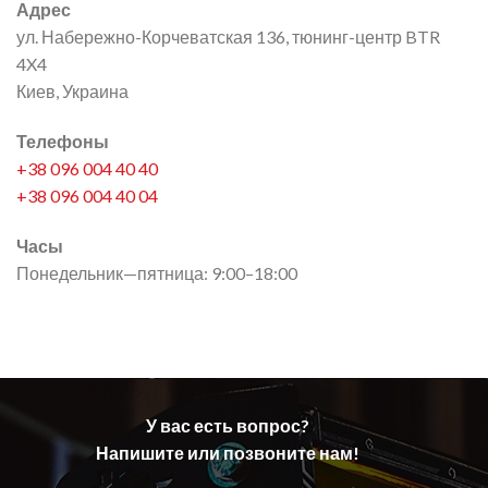
Адрес
Pajero
Sport
ул. Набережно-Корчеватская 136, тюнинг-центр BTR
3
4X4
Киев, Украина
Телефоны
+38 096 004 40 40
+38 096 004 40 04
Часы
Понедельник—пятница: 9:00–18:00
У вас есть вопрос?
Напишите или позвоните нам!