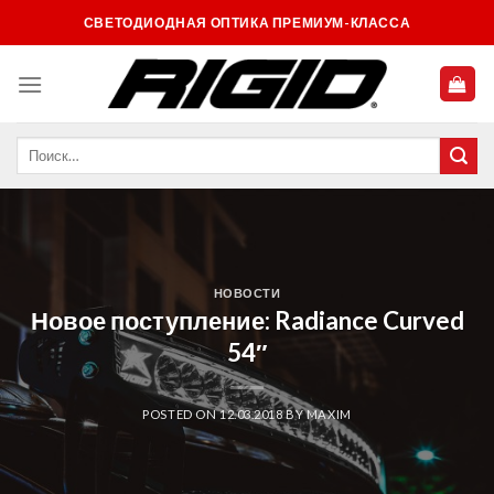
Skip
СВЕТОДИОДНАЯ ОПТИКА ПРЕМИУМ-КЛАССА
to
content
НОВОСТИ
Новое поступление: Radiance Curved
54″
POSTED ON
12.03.2018
BY
MAXIM