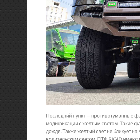
Последний пункт — противотуманные ф
модификации с желтым светом. Такие ф
дождя. Также желтый свет не бликует на м
водительским светом, ПТФ RIGID имеют 