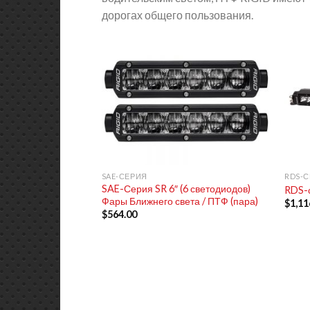
дорогах общего пользования.
+
+
SAE-СЕРИЯ
RDS-С
SAE-Серия SR 6″ (6 светодиодов)
RDS-
Фары Ближнего света / ПТФ (пара)
$
1,11
$
564.00