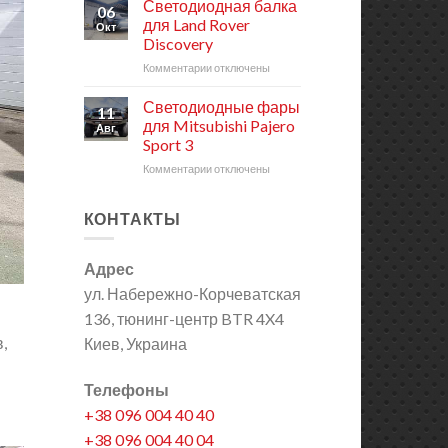
Дополнительный
Светодиодная балка
06
свет
для Land Rover
Окт
RIGID
Discovery
для
Комментарии
к
отключены
Jeep
записи
Wrangler
Светодиодная
Светодиодные фары
11
балка
для Mitsubishi Pajero
Авг
для
Sport 3
Land
Комментарии
к
отключены
Rover
записи
Discovery
Светодиодные
КОНТАКТЫ
фары
для
Mitsubishi
Адрес
Pajero
Sport
ул. Набережно-Корчеватская
3
136, тюнинг-центр BTR 4X4
,
Киев, Украина
Телефоны
+38 096 004 40 40
+38 096 004 40 04