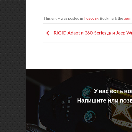
This entry was posted in
Новости
. Bookmark the
perm
RIGID Adapt и 360-Series для Jeep W
У вас есть в
Напишите или позв