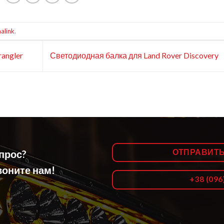
alink
.
rangler
Светодиодная балка для Land Rover Discovery
ОТПРАВИТ
опрос?
оните нам!
+38 (096