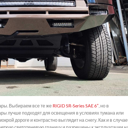
ары. Выбираем все те же
RIGID SR-Series SAE 6″
, но в
ары лучше подходят для освещения в условиях тумана или
окрой дороге и контрастно выглядит на снегу. Как и в случае
четкую светотеневую границу и разрешены к эксплуатации н