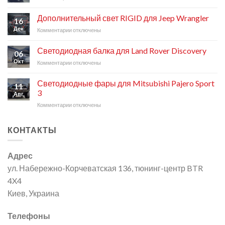
записи
Toyota
Свет
Land
Дополнительный свет RIGID для Jeep Wrangler
16
RIGID
Cruiser
Дек
Комментарии
к
отключены
для
200
записи
Suzuki
Дополнительный
Jimny
Светодиодная балка для Land Rover Discovery
06
свет
Окт
Комментарии
к
отключены
RIGID
записи
для
Светодиодная
Jeep
Светодиодные фары для Mitsubishi Pajero Sport
11
балка
Wrangler
3
Авг
для
Комментарии
к
отключены
Land
записи
Rover
Светодиодные
Discovery
КОНТАКТЫ
фары
для
Mitsubishi
Адрес
Pajero
Sport
ул. Набережно-Корчеватская 136, тюнинг-центр BTR
3
4X4
Киев, Украина
Телефоны