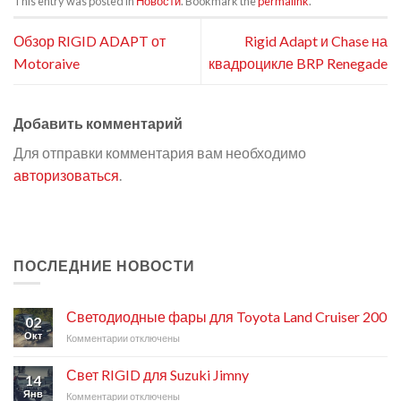
This entry was posted in
Новости
. Bookmark the
permalink
.
Обзор RIGID ADAPT от
Rigid Adapt и Chase на
Motoraive
квадроцикле BRP Renegade
Добавить комментарий
Для отправки комментария вам необходимо
авторизоваться
.
ПОСЛЕДНИЕ НОВОСТИ
Светодиодные фары для Toyota Land Cruiser 200
02
Окт
Комментарии
к
отключены
записи
Светодиодные
Свет RIGID для Suzuki Jimny
14
фары
Янв
Комментарии
к
отключены
для