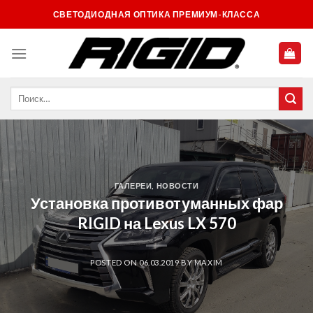
Skip
СВЕТОДИОДНАЯ ОПТИКА ПРЕМИУМ-КЛАССА
to
content
ГАЛЕРЕИ
,
НОВОСТИ
Установка противотуманных фар
RIGID на Lexus LX 570
POSTED ON
06.03.2019
BY
MAXIM