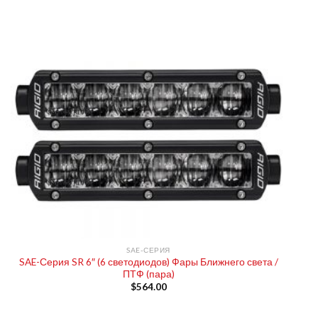
SAE-СЕРИЯ
SAE-Серия SR 6″ (6 светодиодов) Фары Ближнего света /
ПТФ (пара)
$
564.00