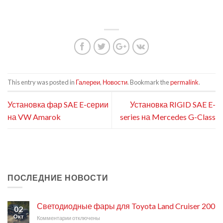
This entry was posted in
Галереи
,
Новости
. Bookmark the
permalink
.
Установка фар SAE E-серии
Установка RIGID SAE E-
на VW Amarok
series на Mercedes G-Class
ПОСЛЕДНИЕ НОВОСТИ
Светодиодные фары для Toyota Land Cruiser 200
02
Окт
Комментарии
к
отключены