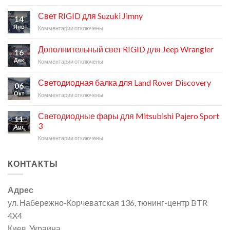
записи
Светодиодные
Свет RIGID для Suzuki Jimny
14
фары
Янв
Комментарии
к
отключены
для
записи
Toyota
Свет
Land
Дополнительный свет RIGID для Jeep Wrangler
16
RIGID
Cruiser
Дек
Комментарии
к
отключены
для
200
записи
Suzuki
Дополнительный
Jimny
Светодиодная балка для Land Rover Discovery
06
свет
Окт
Комментарии
к
отключены
RIGID
записи
для
Светодиодная
Jeep
Светодиодные фары для Mitsubishi Pajero Sport
11
балка
Wrangler
3
Авг
для
Комментарии
к
отключены
Land
записи
Rover
Светодиодные
Discovery
КОНТАКТЫ
фары
для
Mitsubishi
Адрес
Pajero
Sport
ул. Набережно-Корчеватская 136, тюнинг-центр BTR
3
4X4
Киев, Украина