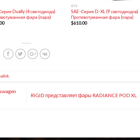
ATV
ерия Dually (4 светодиода)
SAE-Серия D-XL (9 светодиодов)
вотуманная фара (пара)
Противотуманная фара (пара)
00
$
610.00
alink
.
kswagen
RIGID представляет фары RADIANCE POD XL