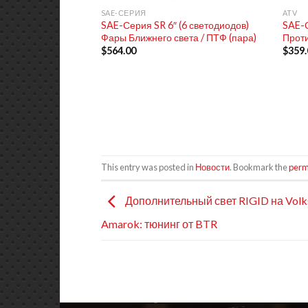
SAE-СЕРИЯ
ATV
SAE-Серия SR 6″ (6 светодиодов)
SAE-С
Фары Ближнего света / ПТФ (пара)
Проти
$
564.00
$
359.
This entry was posted in
Новости
. Bookmark the
perm
Дополнительный свет RIGID на Vol
Amarok: тюнинг от BTR