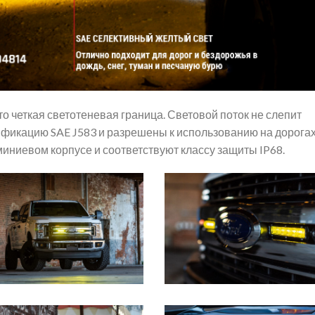
о четкая светотеневая граница. Световой поток не слепит
ификацию SAE J583 и разрешены к использованию на дорога
ниевом корпусе и соответствуют классу защиты IP68.