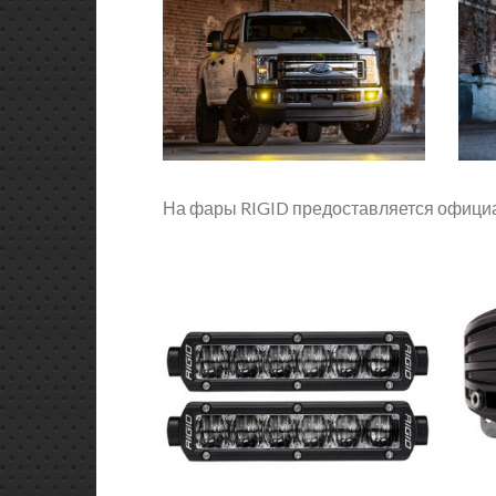
На фары RIGID предоставляется официал
+
+