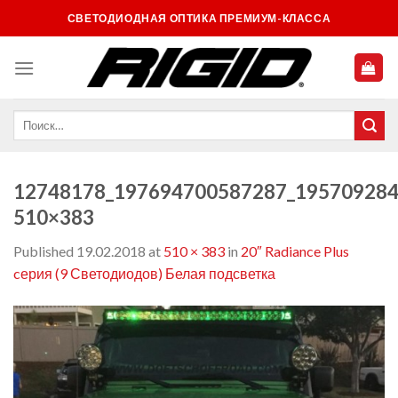
Skip
СВЕТОДИОДНАЯ ОПТИКА ПРЕМИУМ-КЛАССА
to
content
12748178_197694700587287_195709284
510×383
Published
19.02.2018
at
510 × 383
in
20″ Radiance Plus
cерия (9 Светодиодов) Белая подсветка