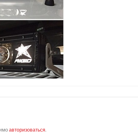
димо
авторизоваться
.