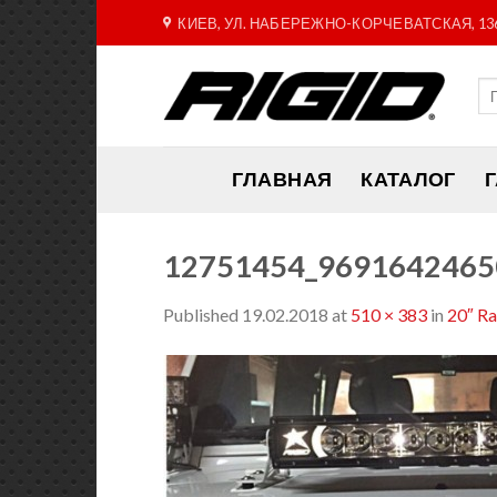
Skip
КИЕВ, УЛ. НАБЕРЕЖНО-КОРЧЕВАТСКАЯ, 13
to
content
ГЛАВНАЯ
КАТАЛОГ
12751454_9691642465
Published
19.02.2018
at
510 × 383
in
20″ R