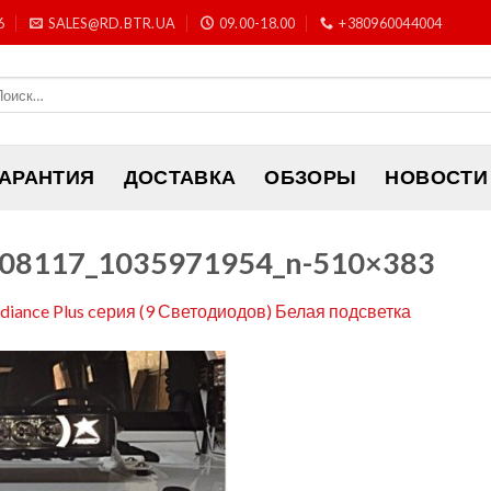
6
SALES@RD.BTR.UA
09.00-18.00
+380960044004
ГАРАНТИЯ
ДОСТАВКА
ОБЗОРЫ
НОВОСТИ
08117_1035971954_n-510×383
adiance Plus cерия (9 Светодиодов) Белая подсветка