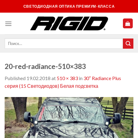
Skip
СВЕТОДИОДНАЯ ОПТИКА ПРЕМИУМ-КЛАССА
to
content
20-red-radiance-510×383
Published
19.02.2018
at
510 × 383
in
30″ Radiance Plus
cерия (15 Светодиодов) Белая подсветка