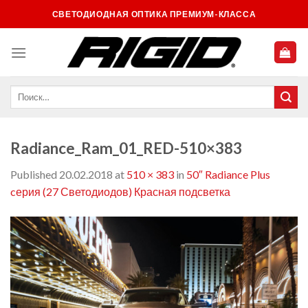
Skip
СВЕТОДИОДНАЯ ОПТИКА ПРЕМИУМ-КЛАССА
to
content
Radiance_Ram_01_RED-510×383
Published
20.02.2018
at
510 × 383
in
50″ Radiance Plus
cерия (27 Светодиодов) Красная подсветка