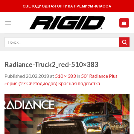
Skip
СВЕТОДИОДНАЯ ОПТИКА ПРЕМИУМ-КЛАССА
to
content
Radiance-Truck2_red-510×383
Published
20.02.2018
at
510 × 383
in
50″ Radiance Plus
cерия (27 Светодиодов) Красная подсветка