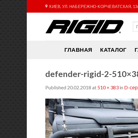
Skip
КИЕВ, УЛ. НАБЕРЕЖНО-КОРЧЕВАТСКАЯ, 13
to
content
ГЛАВНАЯ
КАТАЛОГ
defender-rigid-2-510×3
Published
20.02.2018
at
510 × 383
in
D-сер