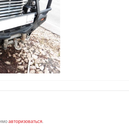
димо
авторизоваться
.