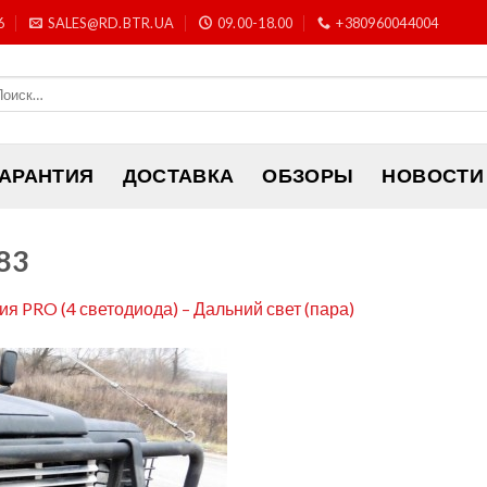
6
SALES@RD.BTR.UA
09.00-18.00
+380960044004
ГАРАНТИЯ
ДОСТАВКА
ОБЗОРЫ
НОВОСТИ
83
ия PRO (4 светодиода) – Дальний свет (пара)