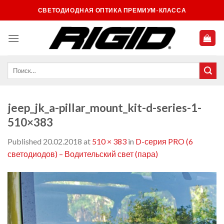
Skip
СВЕТОДИОДНАЯ ОПТИКА ПРЕМИУМ-КЛАССА
to
content
jeep_jk_a-pillar_mount_kit-d-series-1-
510×383
Published
20.02.2018
at
510 × 383
in
D-серия PRO (6
светодиодов) – Водительский свет (пара)