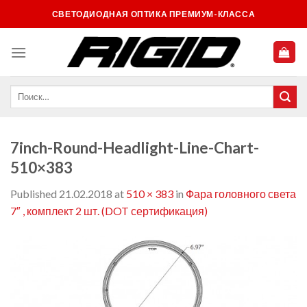
Skip
СВЕТОДИОДНАЯ ОПТИКА ПРЕМИУМ-КЛАССА
to
content
7inch-Round-Headlight-Line-Chart-
510×383
Published
21.02.2018
at
510 × 383
in
Фара головного света
7″ , комплект 2 шт. (DOT сертификация)