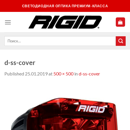
Skip
СВЕТОДИОДНАЯ ОПТИКА ПРЕМИУМ-КЛАССА
to
content
d-ss-cover
Published
25.01.2019
at
500 × 500
in
d-ss-cover