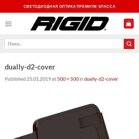
Skip
СВЕТОДИОДНАЯ ОПТИКА ПРЕМИУМ-КЛАССА
to
content
dually-d2-cover
Published
25.01.2019
at
500 × 500
in
dually-d2-cover