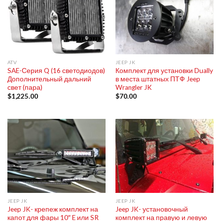
ATV
JEEP JK
SAE-Серия Q (16 светодиодов)
Комплект для установки Dually
Дополнительный дальний
в места штатных ПТФ Jeep
свет (пара)
Wrangler JK
$
1,225.00
$
70.00
JEEP JK
JEEP JK
Jeep JK- крепеж комплект на
Jeep JK- установочный
капот для фары 10″ E или SR
комплект на правую и левую