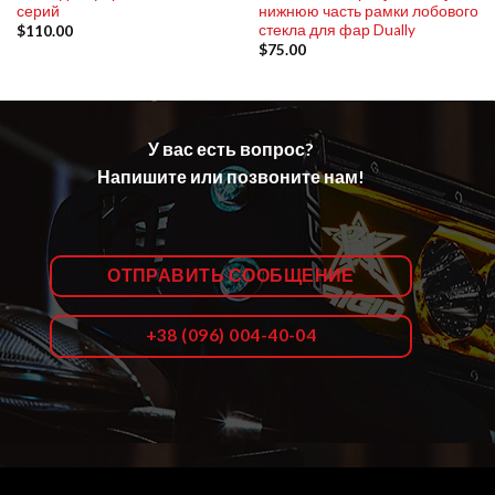
серий
нижнюю часть рамки лобового
стекла для фар Dually
$
110.00
$
75.00
У вас есть вопрос?
Напишите или позвоните нам!
ОТПРАВИТЬ СООБЩЕНИЕ
+38 (096) 004-40-04