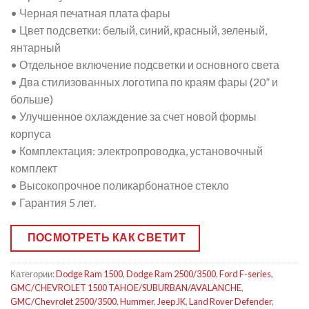
• Черная печатная плата фары
• Цвет подсветки: белый, синий, красный, зеленый,
янтарный
• Отдельное включение подсветки и основного света
• Два стилизованных логотипа по краям фары (20” и
больше)
• Улучшенное охлаждение за счет новой формы
корпуса
• Комплектация: электропроводка, установочный
комплект
• Высокопрочное поликарбонатное стекло
• Гарантия 5 лет.
ПОСМОТРЕТЬ КАК СВЕТИТ
Категории:
Dodge Ram 1500
,
Dodge Ram 2500/3500
,
Ford F-series
,
GMC/CHEVROLET 1500 TAHOE/SUBURBAN/AVALANCHE
,
GMC/Chevrolet 2500/3500
,
Hummer
,
Jeep JK
,
Land Rover Defender
,