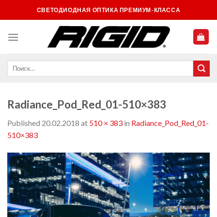
Skip
СВЕТОДИОДНАЯ ОПТИКА ПРЕМИУМ-КЛАССА
to
content
Radiance_Pod_Red_01-510×383
Published
20.02.2018
at
510 × 383
in
Radiance_Pod_Red_01-
510×383