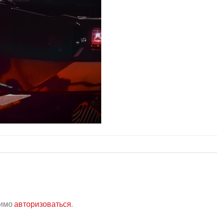
димо
авторизоваться
.