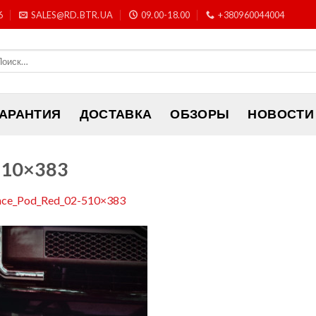
6
SALES@RD.BTR.UA
09.00-18.00
+380960044004
ГАРАНТИЯ
ДОСТАВКА
ОБЗОРЫ
НОВОСТИ
510×383
nce_Pod_Red_02-510×383