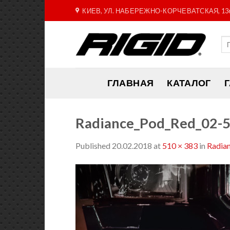
Skip
КИЕВ, УЛ. НАБЕРЕЖНО-КОРЧЕВАТСКАЯ, 13
to
content
ГЛАВНАЯ
КАТАЛОГ
Radiance_Pod_Red_02-
Published
20.02.2018
at
510 × 383
in
Radia