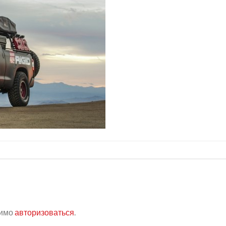
димо
авторизоваться
.