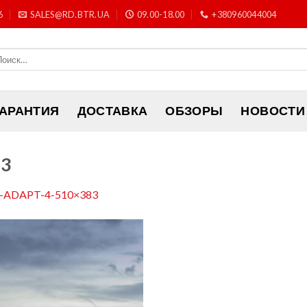
6
SALES@RD.BTR.UA
09.00-18.00
+380960044004
ГАРАНТИЯ
ДОСТАВКА
ОБЗОРЫ
НОВОСТИ
83
-ADAPT-4-510×383