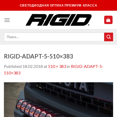
Skip
СВЕТОДИОДНАЯ ОПТИКА ПРЕМИУМ-КЛАССА
to
content
RIGID-ADAPT-5-510×383
Published
18.02.2018
at
510 × 383
in
RIGID-ADAPT-5-
510×383