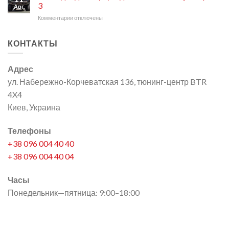
балка
Wrangler
3
Авг
для
Комментарии
к
отключены
Land
записи
Rover
Светодиодные
Discovery
КОНТАКТЫ
фары
для
Mitsubishi
Адрес
Pajero
Sport
ул. Набережно-Корчеватская 136, тюнинг-центр BTR
3
4X4
Киев, Украина
Телефоны
+38 096 004 40 40
+38 096 004 40 04
Часы
Понедельник—пятница: 9:00–18:00