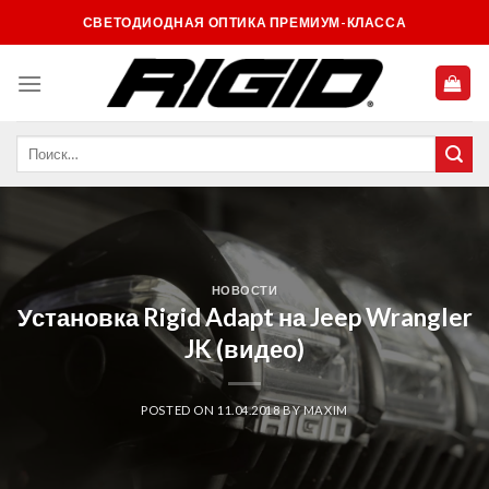
Skip
СВЕТОДИОДНАЯ ОПТИКА ПРЕМИУМ-КЛАССА
to
content
НОВОСТИ
Установка Rigid Adapt на Jeep Wrangler
JK (видео)
POSTED ON
11.04.2018
BY
MAXIM