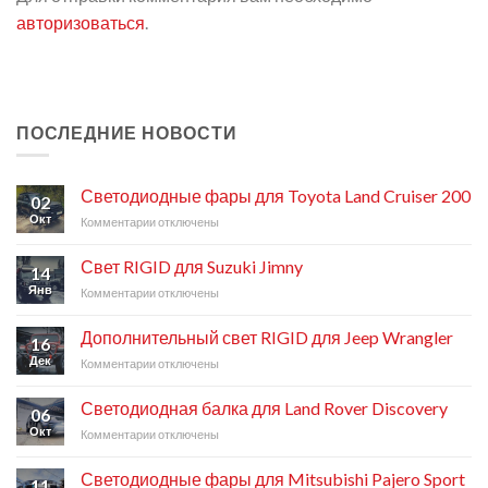
авторизоваться
.
ПОСЛЕДНИЕ НОВОСТИ
Светодиодные фары для Toyota Land Cruiser 200
02
Окт
Комментарии
к
отключены
записи
Светодиодные
Свет RIGID для Suzuki Jimny
14
фары
Янв
Комментарии
к
отключены
для
записи
Toyota
Свет
Land
Дополнительный свет RIGID для Jeep Wrangler
16
RIGID
Cruiser
Дек
Комментарии
к
отключены
для
200
записи
Suzuki
Дополнительный
Jimny
Светодиодная балка для Land Rover Discovery
06
свет
Окт
Комментарии
к
отключены
RIGID
записи
для
Светодиодная
Jeep
Светодиодные фары для Mitsubishi Pajero Sport
11