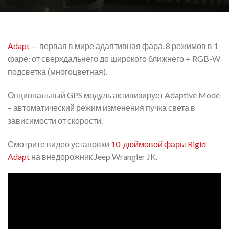
Adapt
— первая в мире адаптивная фара. 8 режимов в 1
фаре: от сверхдальнего до широкого ближнего + RGB-W
подсветка (многоцветная).
Опциональный GPS модуль активизирует Adaptive Mode
– автоматический режим изменения пучка света в
зависимости от скорости.
Смотрите видео установки
10-дюймовой фары Rigid
Adapt
на внедорожник Jeep Wrangler JK.