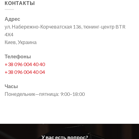
КОНТАКТЫ
фары
для
Mitsubishi
Адрес
Pajero
Sport
ул. Набережно-Корчеватская 136, тюнинг-центр BTR
3
4X4
Киев, Украина
Телефоны
+38 096 004 40 40
+38 096 004 40 04
Часы
Понедельник—пятница: 9:00–18:00
У вас есть вопрос?