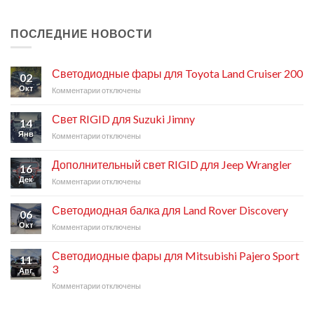
ПОСЛЕДНИЕ НОВОСТИ
Светодиодные фары для Toyota Land Cruiser 200
02
Окт
Комментарии
к
отключены
записи
Светодиодные
Свет RIGID для Suzuki Jimny
14
фары
Янв
Комментарии
к
отключены
для
записи
Toyota
Свет
Land
Дополнительный свет RIGID для Jeep Wrangler
16
RIGID
Cruiser
Дек
Комментарии
к
отключены
для
200
записи
Suzuki
Дополнительный
Jimny
Светодиодная балка для Land Rover Discovery
06
свет
Окт
Комментарии
к
отключены
RIGID
записи
для
Светодиодная
Jeep
Светодиодные фары для Mitsubishi Pajero Sport
11
балка
Wrangler
3
Авг
для
Комментарии
к
отключены
Land
записи
Rover
Светодиодные
Discovery