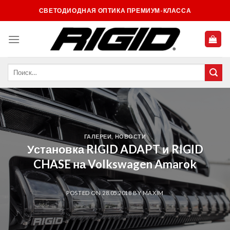
Skip
СВЕТОДИОДНАЯ ОПТИКА ПРЕМИУМ-КЛАССА
to
content
ГАЛЕРЕИ
,
НОВОСТИ
Установка RIGID ADAPT и RIGID
CHASE на Volkswagen Amarok
POSTED ON
28.05.2018
BY
MAXIM