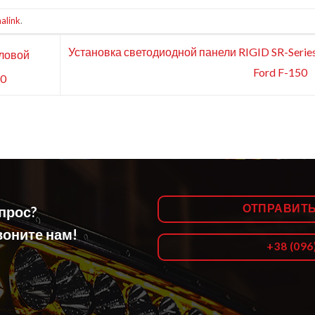
alink
.
Установка светодиодной панели RIGID SR-Serie
ловой
Ford F-150
50
ОТПРАВИТ
опрос?
оните нам!
+38 (096