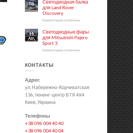
Дополнительный
Светодиодная балка
06
свет
для Land Rover
Окт
RIGID
Discovery
для
Комментарии
к
отключены
Jeep
записи
Wrangler
Светодиодная
Светодиодные фары
11
балка
для Mitsubishi Pajero
Авг
для
Sport 3
Land
Комментарии
к
отключены
Rover
записи
Discovery
Светодиодные
КОНТАКТЫ
фары
для
Mitsubishi
Адрес
Pajero
Sport
ул. Набережно-Корчеватская
3
136, тюнинг-центр BTR 4X4
Киев, Украина
Телефоны
+38 096 004 40 40
+38 096 004 40 04