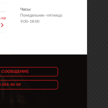
Часы
Понедельник—пятница:
s на
9:00–18:00
Ь СООБЩЕНИЕ
) 004-40-04