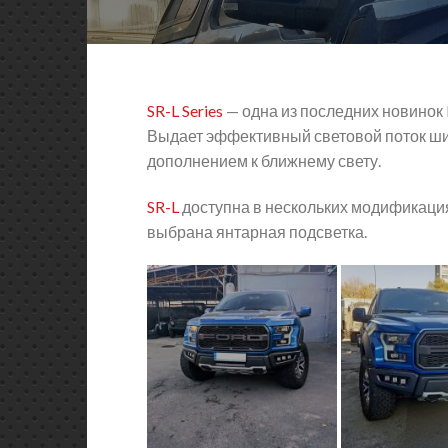
SR-L Series
— одна из последних новинок R
Выдает эффективный световой поток ши
дополнением к ближнему свету.
SR-L
доступна в нескольких модификация
выбрана янтарная подсветка.